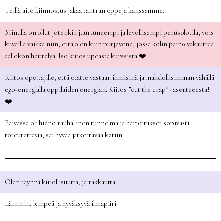
Teillä aito kiinnostus jakaa tantran oppeja kanssamme.
Minulla on ollut jotenkin juurtuneempi ja levollisempi perusolotila, vois
kuvailla vaikka niin, että olen kuin purjevene, jossa kölin paino vakauttaa
aallokon heittelyä. Iso kiitos upeasta kurssista ❤️
Kiitos opettajille, että otatte vastaan ihmisinä ja mahdollisimman vähällä
ego-energialla oppilaiden energian. Kiitos ”cut the crap” -asenteeesta!
❤️
Päivässä oli hieno rauhallinen tunnelma ja harjoitukset sopivasti
toteutettavia, sai hyvää jatkettavaa kotiin.
Olen täynnä kiitollisuutta, ja rakkautta.
Lämmin, lempeä ja hyväksyvä ilmapiiri.