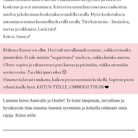
kosketus ja sen aistiminen. Kiireetön tunnelma tantrassa rauhoittaa
mielen ja kokemaan kosketuksen uudella tavalla. Myös kosketuksen
antaminen tuntui luonnolliselta tällä tavalla. Tätä kaivattiin – läsnäoloa,
turvaa ja rakkautta. Lisää tätä!
Kiitos Annica!
Mahtava Kurssi on ollut. Heti tuli turvallisuuden tunne, vaikka toisaalta
jännittikin. Ei tule mitään ”negatiivista” mieleen, vaikka kuinka mietin.
Olette sopiva ja rakastettava pari kursseja pitämään, vaikka mennään
syviin vesiin. Tai ehkä juuri siksi 🙂
Huumoria kivasti mukana, kaiken prosessoinnin keskellä. Sopivan pieni
ryhmä itselle hyvä. KIITOS TEILLE, ONNEKSI TULIN
❤️
Lämmin kiitos Annicalle ja Ossille! Te loitte lämpimän, turvallisen ja
hyväksyvän tilan tutustua itseensä syvemmin ja kokeilla rohkeasti omia
rajoja. Kiitos teille.