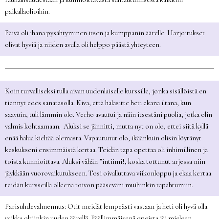
paikallaolioihin.
Päivä oli ihana pysähtyminen itsen ja kumppanin äärelle. Harjoitukset
olivat hyviä ja niiden avulla oli helppo päästä yhteyteen.
Koin turvalliseksi tulla aivan uudenlaiselle kurssille, jonka sisällöistä en
tiennyt edes sanatasolla. Kiva, että halasitte heti ekana iltana, kun
saavuin, tuli lämmin olo. Verho avautui ja näin itsestäni puolia, jotka olin
valmis kohtaamaan. Aluksi se jännitti, mutta nyt on olo, ettei siitä kyllä
enää halua kieltää olemasta. Vapautunut olo, ikäänkuin olisin löytänyt
keskukseni ensimmäistä kertaa. Teidän tapa opettaa oli inhimillinen ja
toista kunnioittava. Aluksi vähän ”intiimi!, koska tottunut arjessa niin
jäykkään vuorovaikutukseen. Tosi oivalluttava viikonloppu ja ekaa kertaa
teidän kursseilla olleena toivon pääseväni muihinkin tapahtumiin.
Parisuhdevalmennus: Otit meidät lempeästi vastaan ja heti oli hyvä olla
vaikka oltiinkin uuden äärellä. Päällimmäisenä opeista jäi mieleen