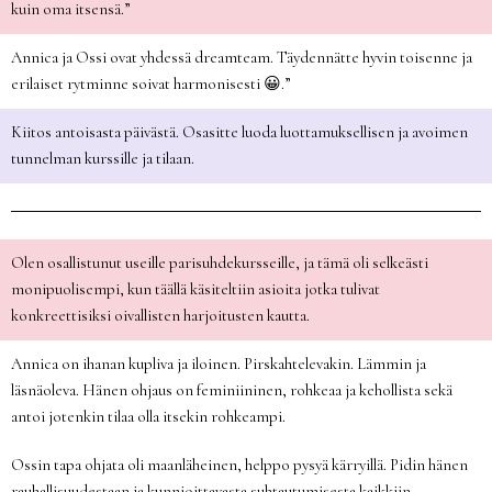
kuin oma itsensä.”
Annica ja Ossi ovat yhdessä dreamteam. Täydennätte hyvin toisenne ja
erilaiset rytminne soivat harmonisesti 😀.”
Kiitos antoisasta päivästä. Osasitte luoda luottamuksellisen ja avoimen
tunnelman kurssille ja tilaan.
Olen osallistunut useille parisuhdekursseille, ja tämä oli selkeästi
monipuolisempi, kun täällä käsiteltiin asioita jotka tulivat
konkreettisiksi oivallisten harjoitusten kautta.
Annica on ihanan kupliva ja iloinen. Pirskahtelevakin. Lämmin ja
läsnäoleva. Hänen ohjaus on feminiininen, rohkeaa ja kehollista sekä
antoi jotenkin tilaa olla itsekin rohkeampi.
Ossin tapa ohjata oli maanläheinen, helppo pysyä kärryillä. Pidin hänen
rauhallisuudestaan ja kunnioittavasta suhtautumisesta kaikkiin