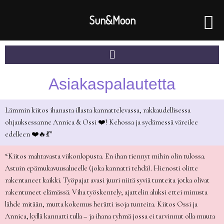
Skip
to
Sun&Moon
content
Menu
Asiakaspalautetta
Lämmin kiitos ihanasta illasta kannattelevassa, rakkaudellisessa
ohjauksessanne Annica & Ossi ❤️! Kehossa ja sydämessä väreilee
edelleen ❤️🔥💃”
“Kiitos mahtavasta viikonlopusta. En ihan tiennyt mihin olin tulossa.
Astuin epämukavuusalueelle (joka kannatti tehdä). Hienosti olitte
rakentaneet kaikki. Työpajat avasi juuri niitä syviä tunteita jotka olivat
rakentuneet elämässä. Viha työskentely; ajattelin aluksi ettei minusta
lähde mitään, mutta kokemus herätti isoja tunteita.
Kiitos Ossi ja
Annica, kyllä kannatti tulla – ja ihana ryhmä jossa ei tarvinnut olla muuta