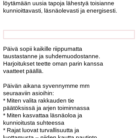
löytämään uusia tapoja lähestyä toisianne
kunnioittavasti, läsnäolevasti ja energisesti.
Päivä sopii kaikille riippumatta
taustastanne ja suhdemuodostanne.
Harjoitukset teette oman parin kanssa
vaatteet päällä.
Päivän aikana syvennymme mm
seuraaviin asioihin:
* Miten valita rakkauden tie
päätöksissä ja arjen toiminnassa
* Miten kasvattaa läsnäoloa ja
kunnioitusta suhteessa
* Rajat luovat turvallisuutta ja
luottamusta – niiden kautta nautinto