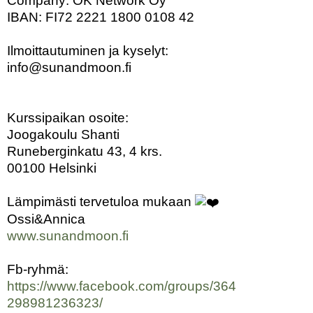
Company: OK Network Oy
IBAN: FI72 2221 1800 0108 42
Ilmoittautuminen ja kyselyt:
info@sunandmoon.fi
Kurssipaikan osoite:
Joogakoulu Shanti
Runeberginkatu 43, 4 krs.
00100 Helsinki
Lämpimästi tervetuloa mukaan
Ossi&Annica
www.sunandmoon.fi
Fb-ryhmä:
https://www.facebook.com/groups/364
298981236323/