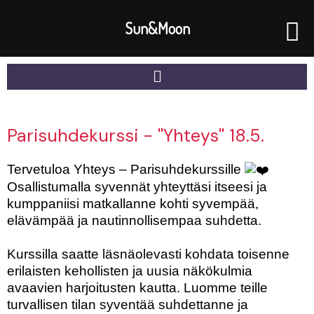
Skip
to
Sun&Moon
content
Menu
Parisuhdekurssi - ''Yhteys'' 18.5.
Tervetuloa Yhteys – Parisuhdekurssille
Osallistumalla syvennät yhteyttäsi itseesi ja
kumppaniisi matkallanne kohti syvempää,
elävämpää ja nautinnollisempaa suhdetta.
Kurssilla saatte läsnäolevasti kohdata toisenne
erilaisten kehollisten ja uusia näkökulmia
avaavien harjoitusten kautta. Luomme teille
turvallisen tilan syventää suhdettanne ja