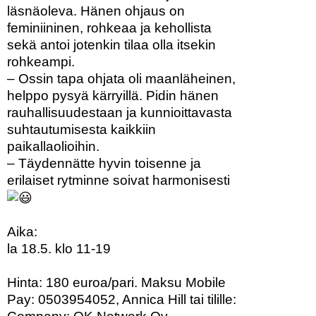
läsnäoleva. Hänen ohjaus on
feminiininen, rohkeaa ja kehollista
sekä antoi jotenkin tilaa olla itsekin
rohkeampi.
– Ossin tapa ohjata oli maanläheinen,
helppo pysyä kärryillä. Pidin hänen
rauhallisuudestaan ja kunnioittavasta
suhtautumisesta kaikkiin
paikallaolioihin.
– Täydennätte hyvin toisenne ja
erilaiset rytminne soivat harmonisesti
Aika:
la 18.5. klo 11-19
Hinta: 180 euroa/pari. Maksu Mobile
Pay: 0503954052, Annica Hill tai tilille: