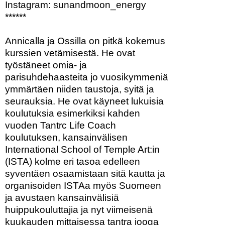
Instagram: sunandmoon_energy
******
Annicalla ja Ossilla on pitkä kokemus
kurssien vetämisestä. He ovat
työstäneet omia- ja
parisuhdehaasteita jo vuosikymmeniä
ymmärtäen niiden taustoja, syitä ja
seurauksia. He ovat käyneet lukuisia
koulutuksia esimerkiksi kahden
vuoden Tantrc Life Coach
koulutuksen, kansainvälisen
International School of Temple Art:in
(ISTA) kolme eri tasoa edelleen
syventäen osaamistaan sitä kautta ja
organisoiden ISTAa myös Suomeen
ja avustaen kansainvälisiä
huippukouluttajia ja nyt viimeisenä
kuukauden mittaisessa tantra jooga